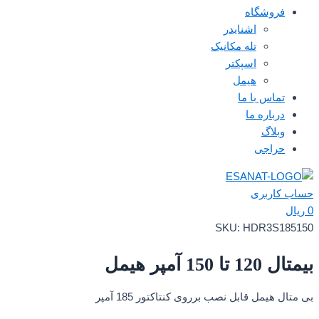
فروشگاه
اشنایدر
تله مکانیک
اسپکتر
هیمل
تماس با ما
درباره ما
وبلاگ
حراجی
حساب کاربری
0
ریال
SKU:
HDR3S185150
بیمتال 120 تا 150 آمپر هیمل
بی متال هیمل قابل نصب برروی کنتاکتور 185 آمپر