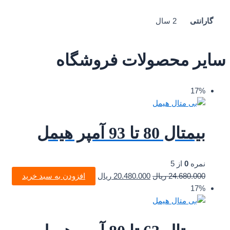
گارانتی
2 سال
سایر محصولات فروشگاه
17%
بیمتال 80 تا 93 آمپر هیمل
نمره
0
از 5
24.680.000
ریال
20.480.000
ریال
افزودن به سبد خرید
17%