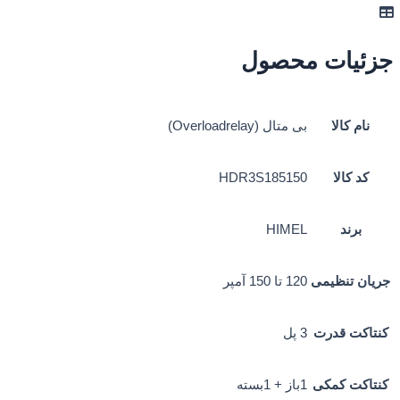
جزئیات محصول
نام کالا
بی متال (Overloadrelay)
کد کالا
HDR3S185150
برند
HIMEL
جریان تنظیمی
120 تا 150 آمپر
کنتاکت قدرت
3 پل
کنتاکت کمکی
1باز + 1بسته