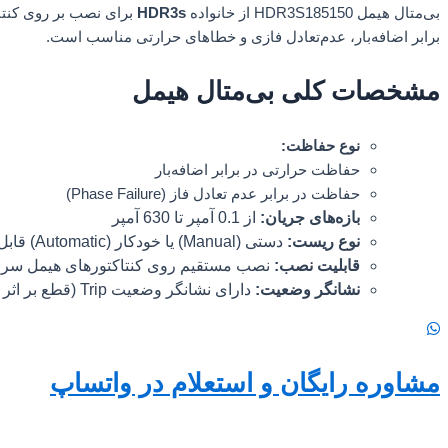
بی‌متال هیمل HDR3S185150 از خانواده
HDR3s
برای نصب بر روی کنتاکتور 185 آمپر هیمل طراحی شده است. این مدل قابلیت تن
برابر اضافه‌بار، عدم‌تعادل فازی و خطاهای حرارتی مناسب است.
مشخصات کلی بی‌متال‌ هیمل
نوع حفاظت:
حفاظت حرارتی در برابر اضافه‌بار
حفاظت در برابر عدم تعادل فاز (Phase Failure)
بازه‌های جریان:
از 0.1 آمپر تا 630 آمپر
نوع ریست:
دستی (Manual) یا خودکار (Automatic) قابل تنظیم
قابلیت نصب:
نصب مستقیم روی کنتاکتورهای هیمل سری R3S
نشانگر وضعیت:
دارای نشانگر وضعیت Trip (قطع بر اثر اضافه بار)
مشاوره رایگان و استعلام در واتساپ