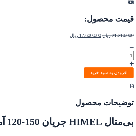
قیمت محصول:
21.210.000
ریال
17.600.000
ریال
افزودن به سبد خرید
توضیحات محصول
بی‌متال HIMEL جریان 150‑120 آمپر HDR3S185150