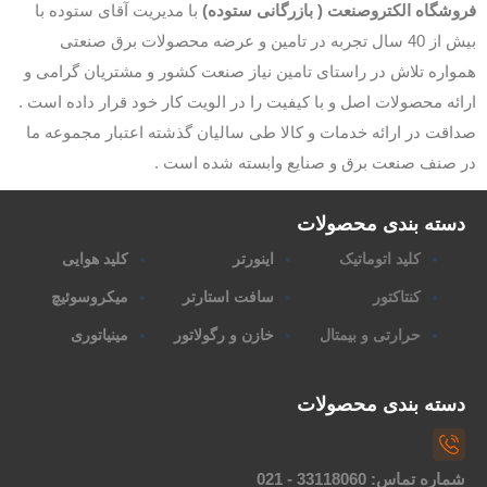
فروشگاه الکتروصنعت ( بازرگانی ستوده)
با مدیریت آقای ستوده با
بیش از 40 سال تجربه در تامین و عرضه محصولات برق صنعتی
همواره تلاش در راستای تامین نیاز صنعت کشور و مشتریان گرامی و
ارائه محصولات اصل و با کیفیت را در الویت کار خود قرار داده است .
صداقت در ارائه خدمات و کالا طی سالیان گذشته اعتبار مجموعه ما
در صنف صنعت برق و صنایع وابسته شده است .
دسته بندی محصولات
کلید اتوماتیک
اینورتر
کلید هوایی
کنتاکتور
سافت استارتر
میکروسوئیچ
حرارتی و بیمتال
خازن و رگولاتور
مینیاتوری
دسته بندی محصولات
شماره تماس: 33118060 - 021