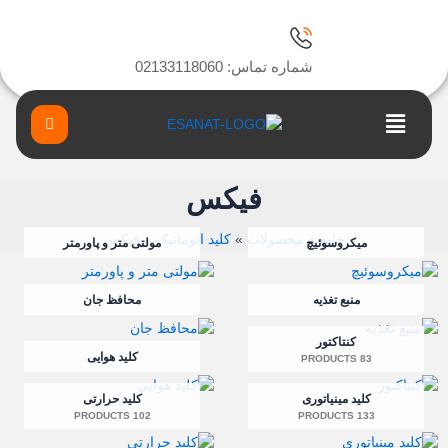
رش
ه
حتوا
شماره تماس: 02133118060
Main
Menu
فیکس
خانه
محصولات
کلید اتوماتیک
فیکس
میکروسوئیچ
مولتی متر و پاورمتر
منبع تغذیه
محافظ جان
کنتاکتور
کلید هوایی
83 PRODUCTS
کلید مینیاتوری
کلید حرارتی
102 PRODUCTS
133 PRODUCTS